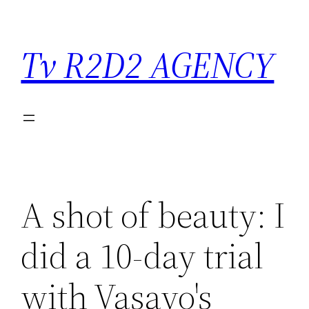
Saltar
para
Tv R2D2 AGENCY
o
conteúdo
A shot of beauty: I
did a 10-day trial
with Vasayo's