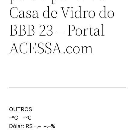
Casa de Vidro do
BBB 23 – Portal
ACESSA.com
OUTROS
–ºC –ºC
Dólar: R$ -,–
–.–%