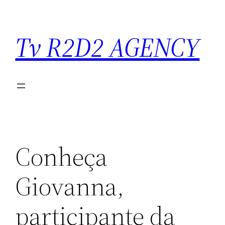
Saltar
para
Tv R2D2 AGENCY
o
conteúdo
Conheça
Giovanna,
participante da