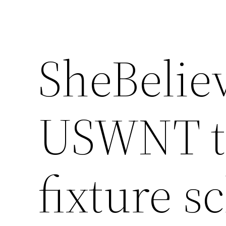
SheBelie
USWNT t
fixture s