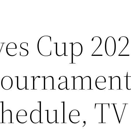
ves Cup 202
ournamen
chedule, TV