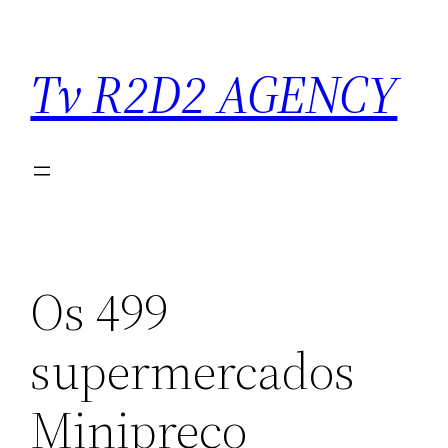
Saltar
para
Tv R2D2 AGENCY
o
conteúdo
Os 499
supermercados
Minipreço