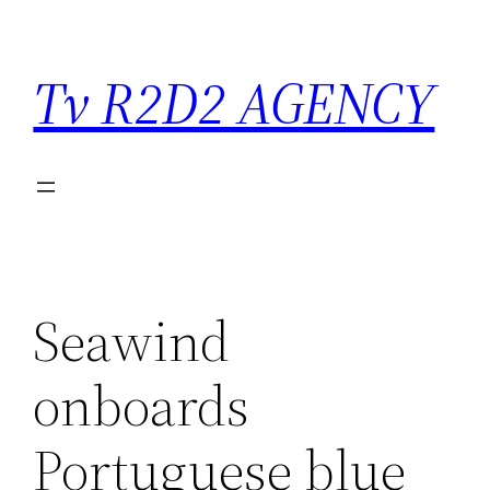
Saltar
para
Tv R2D2 AGENCY
o
conteúdo
Seawind
onboards
Portuguese blue