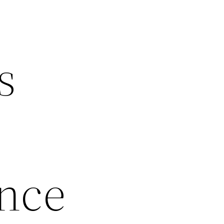
s
ance