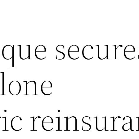
que secure
lone
ic reinsur