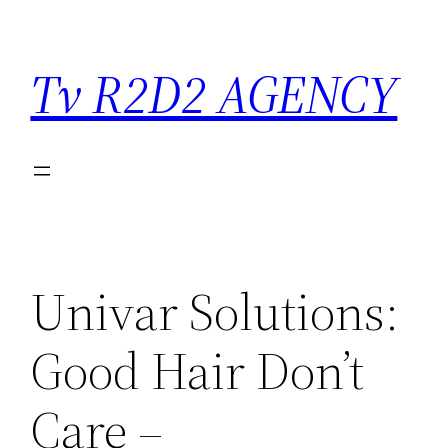
Saltar
para
Tv R2D2 AGENCY
o
conteúdo
Univar Solutions:
Good Hair Don’t
Care –