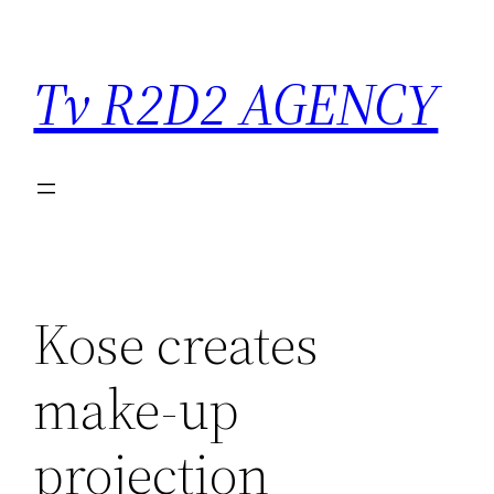
Saltar
para
Tv R2D2 AGENCY
o
conteúdo
Kose creates
make-up
projection