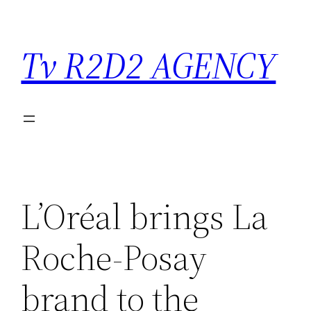
Saltar
para
Tv R2D2 AGENCY
o
conteúdo
L’Oréal brings La
Roche-Posay
brand to the