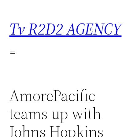
Saltar
para
Tv R2D2 AGENCY
o
conteúdo
AmorePacific
teams up with
Johns Hopkins