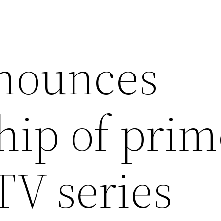
nounces
hip of prim
TV series