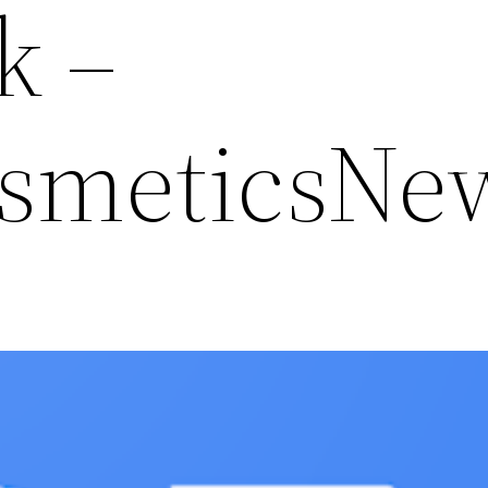
k –
osmeticsNe