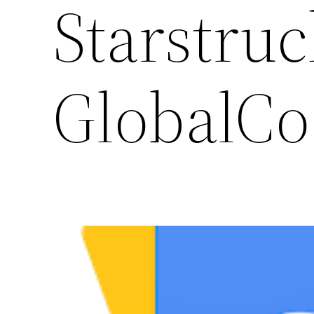
Starstruc
GlobalC