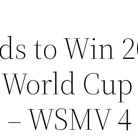
ds to Win 
World Cup
e – WSMV 4