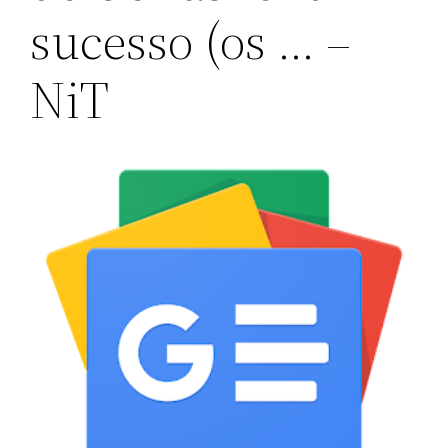
sucesso (os … –
NiT