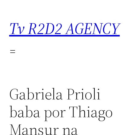
Saltar
para
Tv R2D2 AGENCY
o
conteúdo
Gabriela Prioli
baba por Thiago
Mansur na