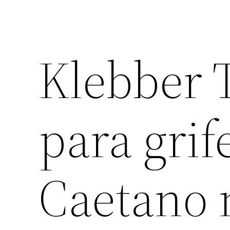
Klebber T
para grif
Caetano 