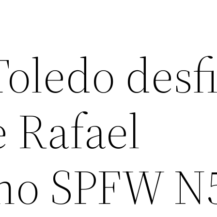
oledo desfi
e Rafael
no SPFW N