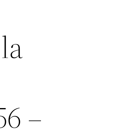
la
56 –