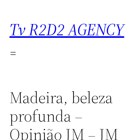
Saltar
para
Tv R2D2 AGENCY
o
conteúdo
Madeira, beleza
profunda –
Opinião JM – JM