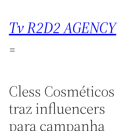
Saltar
para
Tv R2D2 AGENCY
o
conteúdo
Cless Cosméticos
traz influencers
para campanha