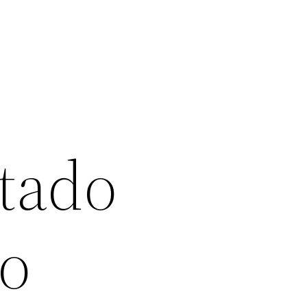
tado
do