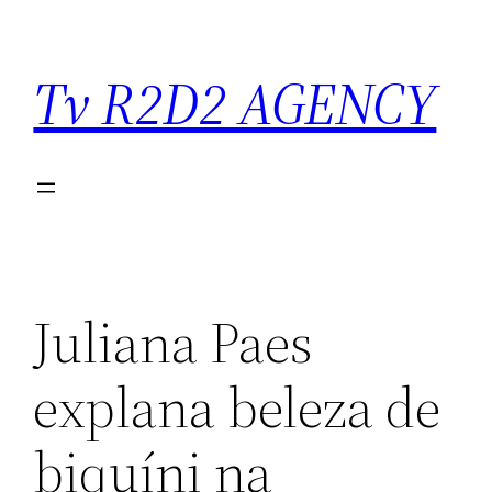
Saltar
para
Tv R2D2 AGENCY
o
conteúdo
Juliana Paes
explana beleza de
biquíni na