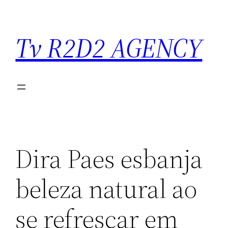
Saltar
para
Tv R2D2 AGENCY
o
conteúdo
Dira Paes esbanja
beleza natural ao
se refrescar em