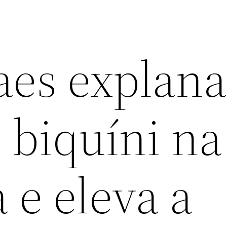
aes explan
 biquíni na
 e eleva a