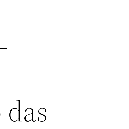
–
o das