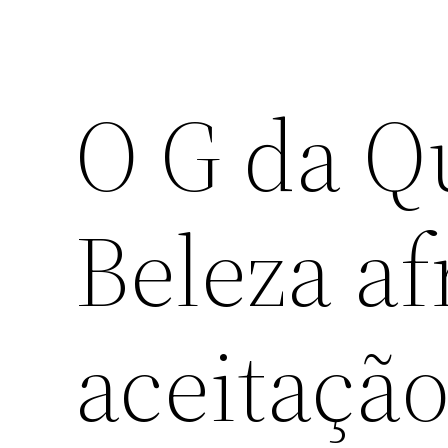
O G da Q
Beleza af
aceitação