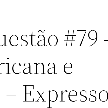
uestão #79 
ricana e
 – Express