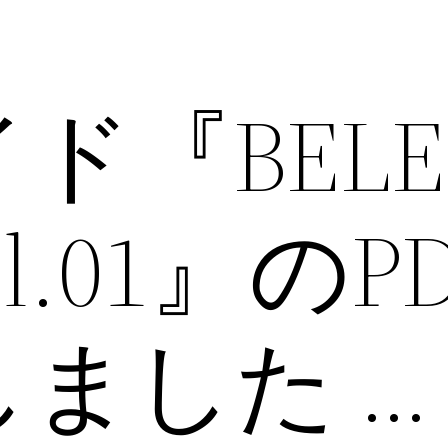
ド『BELE
vol.01』の
ました … 