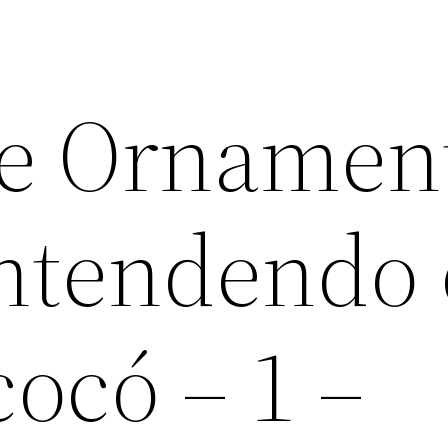
de Ornamen
entendendo 
cocó – 1 –