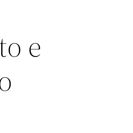
to e
o