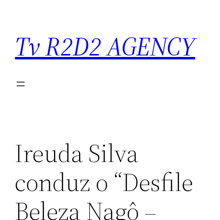
Saltar
para
Tv R2D2 AGENCY
o
conteúdo
Ireuda Silva
conduz o “Desfile
Beleza Nagô –