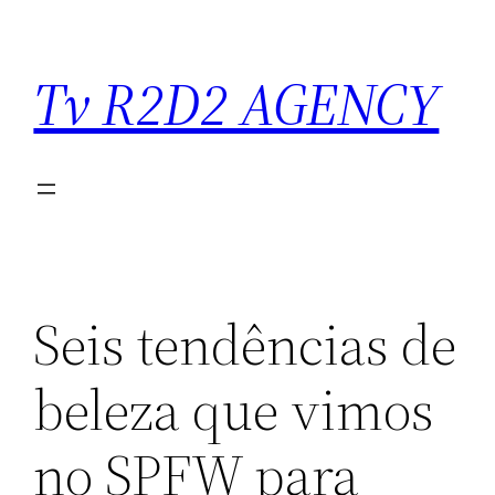
Saltar
para
Tv R2D2 AGENCY
o
conteúdo
Seis tendências de
beleza que vimos
no SPFW para