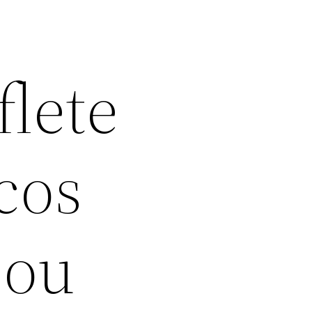
flete
cos
sou