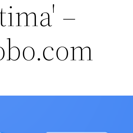
tima' –
obo.com