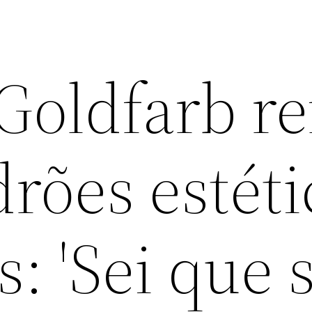
oldfarb re
rões estéti
: 'Sei que 