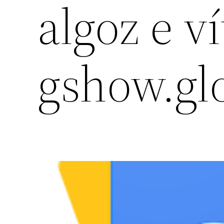
algoz e ví
gshow.gl