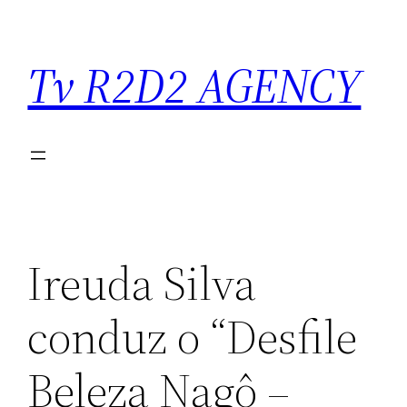
Saltar
para
Tv R2D2 AGENCY
o
conteúdo
Ireuda Silva
conduz o “Desfile
Beleza Nagô –