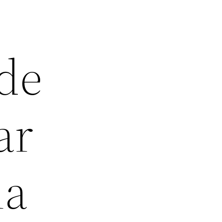
 de
ar
na