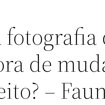
 fotografia
hora de mud
eito? – Fau