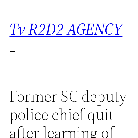
Saltar
para
Tv R2D2 AGENCY
o
conteúdo
Former SC deputy
police chief quit
after learning of