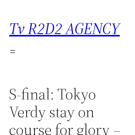
Saltar
para
Tv R2D2 AGENCY
o
conteúdo
S-final: Tokyo
Verdy stay on
course for glory –